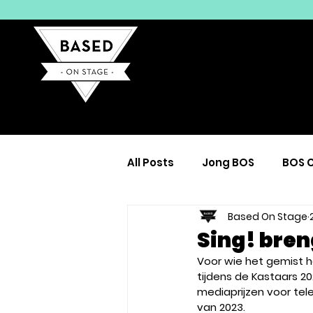
All Posts
Jong BOS
BOS 
Based On Stage
Tot de dood...
Algemee
Sing! bren
Voor wie het gemist he
tijdens de Kastaars 2
mediaprijzen voor tele
van 2023. 