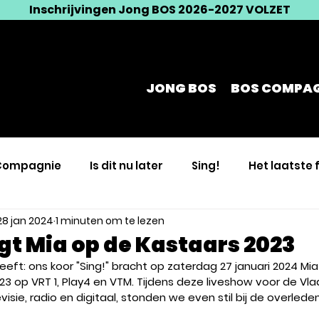
Inschrijvingen Jong BOS 2026-2027 VOLZET
JONG BOS
BOS COMPAG
Compagnie
Is dit nu later
Sing!
Het laatste 
28 jan 2024
1 minuten om te lezen
n
Taille Unique
Breekpunt
gt Mia op de Kastaars 2023
eft: ons koor "Sing!" bracht op zaterdag 27 januari 2024 Mia
023 op VRT 1, Play4 en VTM. Tijdens deze liveshow voor de Vl
visie, radio en digitaal, stonden we even stil bij de overl