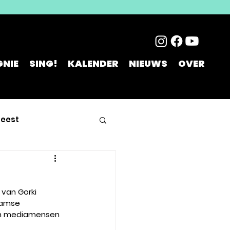
NIE
SING!
KALENDER
NIEUWS
OVER
feest
 van Gorki 
aamse 
eden mediamensen 