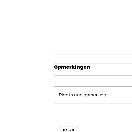
Opmerkingen
Plaats een opmerking...
Sing! op het Koor&Stem
festival