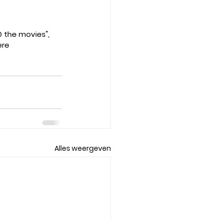
 the movies", 
ere 
Alles weergeven