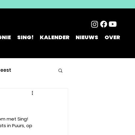
NIE
SING!
KALENDER
NIEUWS
OVER
feest
om met Sing! 
s in Puurs, op 