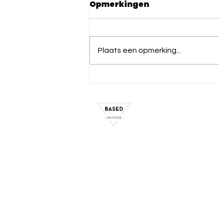
Opmerkingen
Plaats een opmerking...
'De liefde voor het genre
meegeven'
Jong BOS
BOS Compagnie
Sing!