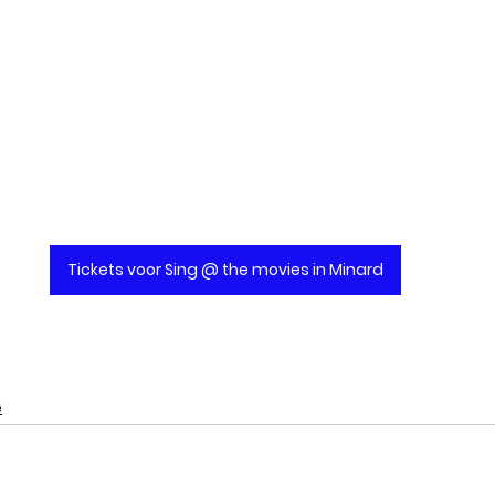
Tickets voor Sing @ the movies in Minard
e