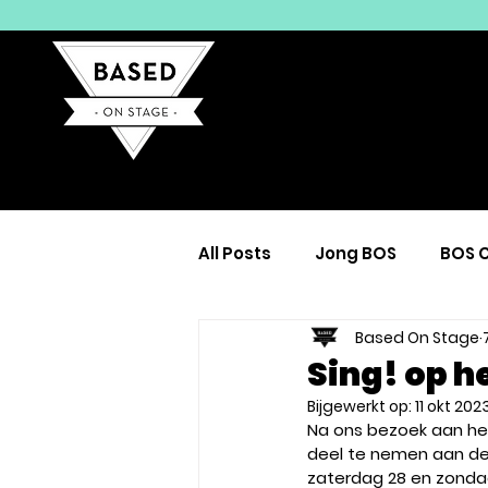
All Posts
Jong BOS
BOS 
Based On Stage
Tot de dood...
Algemee
Sing! op h
Bijgewerkt op:
11 okt 202
Na ons bezoek aan het
deel te nemen aan de 
zaterdag 28 en zondag