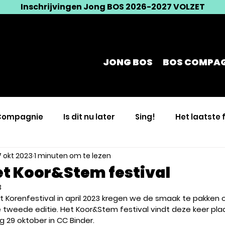
Inschrijvingen Jong BOS 2026-2027 VOLZET
JONG BOS
BOS COMPAG
Compagnie
Is dit nu later
Sing!
Het laatste 
7 okt 2023
1 minuten om te lezen
n
Taille Unique
Breekpunt
et Koor&Stem festival
3
 Korenfestival in april 2023 kregen we de smaak te pakken 
tweede editie. Het Koor&Stem festival vindt deze keer plaat
 29 oktober in CC Binder. 