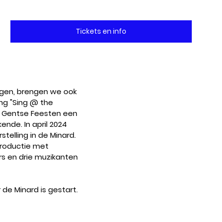
Tickets en info
ngen, brengen we ook 
ing "Sing @ the 
e Gentse Feesten een 
nde. In april 2024 
elling in de Minard. 
roductie met 
rs en drie muzikanten 
de Minard is gestart. 