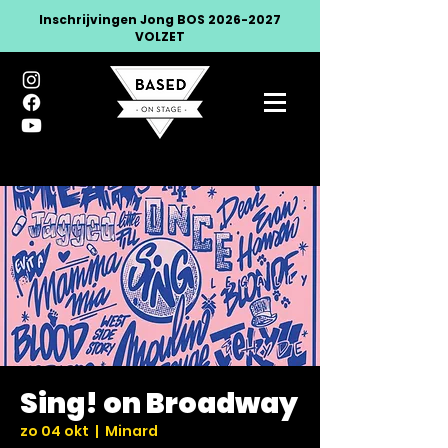
Inschrijvingen Jong BOS
2026-2027
VOLZET
Sing! on Broadway
zo 04 okt
  |  
Minard